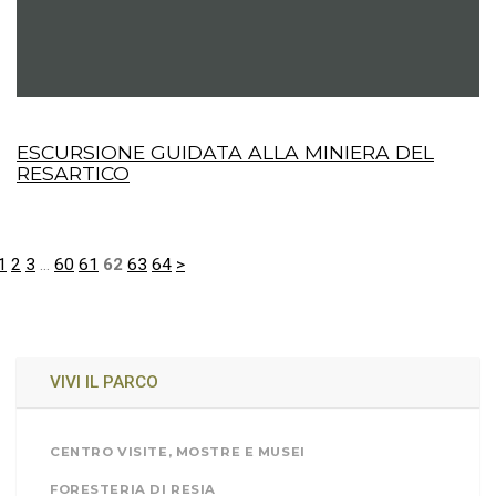
ESCURSIONE GUIDATA ALLA MINIERA DEL
RESARTICO
1
2
3
...
60
61
62
63
64
>
VIVI IL PARCO
CENTRO VISITE, MOSTRE E MUSEI
FORESTERIA DI RESIA