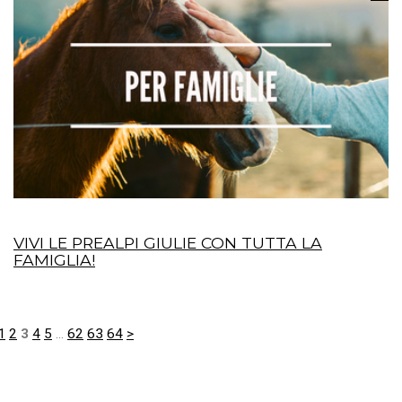
VIVI LE PREALPI GIULIE CON TUTTA LA
FAMIGLIA!
1
2
3
4
5
...
62
63
64
>