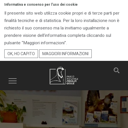
Informativa e consenso per l'uso dei cookie
Il presente sito web utilizza cookie propri e di terze parti per
finalità tecniche e di statistica. Per la loro installazione non è
richiesto il suo consenso ma la invitiamo ugualmente a
prendere visione dell'informativa completa cliccando sul
pulsante “Maggiori informazioni”.
OK, HO CAPITO
MAGGIORI INFORMAZIONI
Toggle
navigation