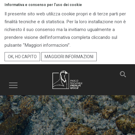
Informativa e consenso per l'uso dei cookie
Il presente sito web utilizza cookie propri e di terze parti per
finalità tecniche e di statistica. Per la loro installazione non è
richiesto il suo consenso ma la invitiamo ugualmente a
prendere visione dell'informativa completa cliccando sul
pulsante “Maggiori informazioni”.
OK, HO CAPITO
MAGGIORI INFORMAZIONI
Toggle
navigation