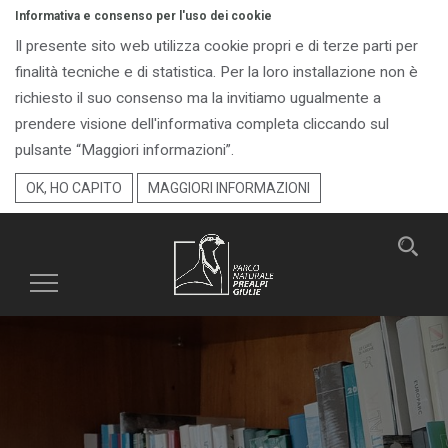
Informativa e consenso per l'uso dei cookie
Il presente sito web utilizza cookie propri e di terze parti per
finalità tecniche e di statistica. Per la loro installazione non è
richiesto il suo consenso ma la invitiamo ugualmente a
prendere visione dell'informativa completa cliccando sul
pulsante “Maggiori informazioni”.
OK, HO CAPITO
MAGGIORI INFORMAZIONI
Toggle
navigation