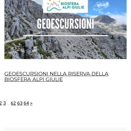
GEOESCURSIONI NELLA RISERVA DELLA
BIOSFERA ALPI GIULIE
2
3
...
62
63
64
>