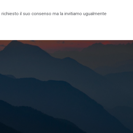
on è richiesto il suo consenso ma la invitiamo ugualmente
IL PARCO PER I GIOVANI