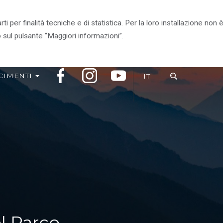
arti per finalità tecniche e di statistica. Per la loro installazione n
RITORIO
VIVI IL PARCO
IL PARCO CONSIGLIA
 sul pulsante “Maggiori informazioni”.
CIMENTI
IT
l Parco