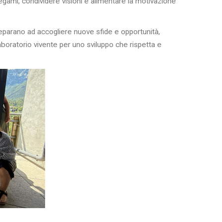
egami, condividere visioni e alimentare la motivazione
preparano ad accogliere nuove sfide e opportunità,
 laboratorio vivente per uno sviluppo che rispetta e