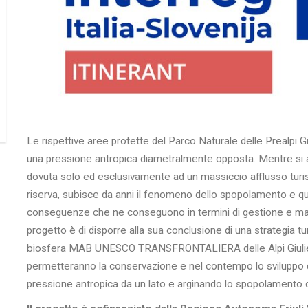
Le rispettive aree protette del Parco Naturale delle Prealpi G
una pressione antropica diametralmente opposta. Mentre si as
dovuta solo ed esclusivamente ad un massiccio afflusso turisti
riserva, subisce da anni il fenomeno dello spopolamento e quin
conseguenze che ne conseguono in termini di gestione e mant
progetto è di disporre alla sua conclusione di una strategia tur
biosfera MAB UNESCO TRANSFRONTALIERA delle Alpi Giulie e sol
permetteranno la conservazione e nel contempo lo sviluppo d
pressione antropica da un lato e arginando lo spopolamento del