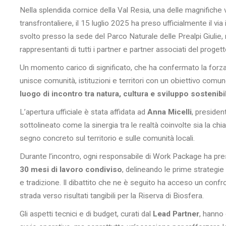
Nella splendida cornice della Val Resia, una delle magnifiche va
transfrontaliere, il 15 luglio 2025 ha preso ufficialmente il via
svolto presso la sede del Parco Naturale delle Prealpi Giulie,
rappresentanti di tutti i partner e partner associati del progett
Un momento carico di significato, che ha confermato la forza 
unisce comunità, istituzioni e territori con un obiettivo comu
luogo di incontro tra natura, cultura e sviluppo sostenibi
L’apertura ufficiale è stata affidata ad
Anna Micelli
, preside
sottolineato come la sinergia tra le realtà coinvolte sia la ch
segno concreto sul territorio e sulle comunità locali.
Durante l’incontro, ogni responsabile di Work Package ha pre
30 mesi di lavoro condiviso
, delineando le prime strategi
e tradizione. Il dibattito che ne è seguito ha acceso un confro
strada verso risultati tangibili per la Riserva di Biosfera.
Gli aspetti tecnici e di budget, curati dal
Lead Partner
, hanno