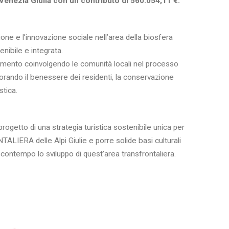
 Venezia Giulia con un contributo di 560.054,11 €.
one e l’innovazione sociale nell’area della biosfera
enibile e integrata.
lamento coinvolgendo le comunità locali nel processo
gliorando il benessere dei residenti, la conservazione
stica.
 progetto di una strategia turistica sostenibile unica per
IERA delle Alpi Giulie e porre solide basi culturali
 contempo lo sviluppo di quest’area transfrontaliera.