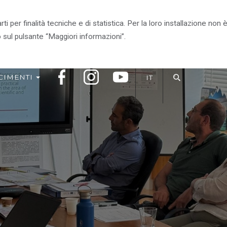
arti per finalità tecniche e di statistica. Per la loro installazione n
RITORIO
VIVI IL PARCO
IL PARCO CONSIGLIA
 sul pulsante “Maggiori informazioni”.
CIMENTI
IT