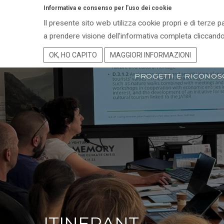
Informativa e consenso per l'uso dei cookie
Il presente sito web utilizza cookie propri e di terze p
ENTE PARCO
TER
a prendere visione dell'informativa completa cliccando
OK, HO CAPITO
MAGGIORI INFORMAZIONI
PROGETTI E RICONOS
ITINERANT