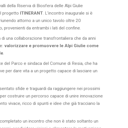
lli della Riserva di Biosfera delle Alpi Giulie
 il progetto
ITINERANT
. L’incontro inaugurale si è
 riunendo attorno a un unico tavolo oltre 20
o, provenienti da entrambi i lati del confine.
di una collaborazione transfrontaliera che da anni
ne:
valorizzare e promuovere le Alpi Giulie come
le
.
nte del Parco e sindaca del Comune di Resia, che ha
iave per dare vita a un progetto capace di lasciare un
sentato sfide e traguardi da raggiungere nei prossimi
e per costruire un percorso capace di unire innovazione
nto vivace, ricco di spunti e idee che già tracciano la
 completato un incontro che non è stato soltanto un