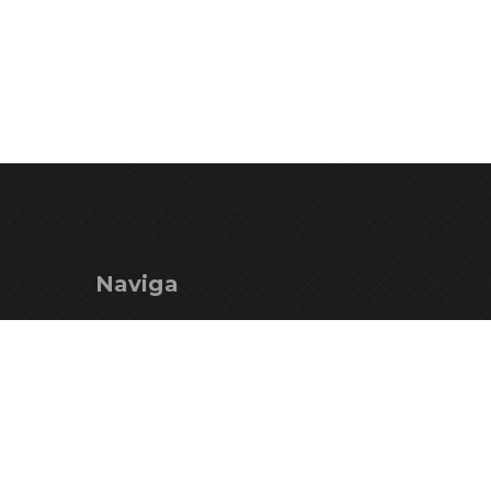
Naviga
Navi
Ente Parco
Mercha
Territorio
Istituzi
Vivi il Parco
Istituzio
Il Parco consiglia
Partner
Il Parco per i Giovani
Contatt