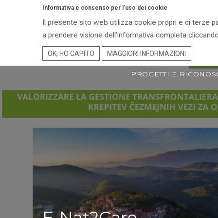
Informativa e consenso per l'uso dei cookie
Il presente sito web utilizza cookie propri e di terze p
ENTE PARCO
TER
a prendere visione dell'informativa completa cliccando
OK, HO CAPITO
MAGGIORI INFORMAZIONI
PROGETTI E RICONOS
E-Nat2Care