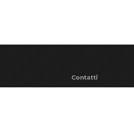
ga
Contatti
ndising
+39 0433 53534
onale
info@parcoprealpigiuli
ni
PEC: parcoprealpigiul
 del Parco
Piazza del Tiglio, 3
aci