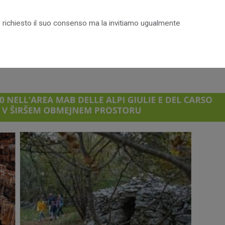
on è richiesto il suo consenso ma la invitiamo ugualmente
IL PARCO PER I GIOVANI