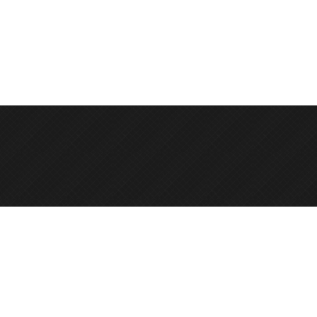
e.it
ie@cert.spin.it