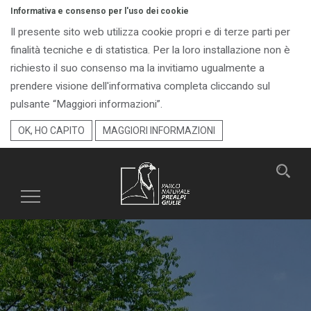
Informativa e consenso per l'uso dei cookie
Il presente sito web utilizza cookie propri e di terze parti per
finalità tecniche e di statistica. Per la loro installazione non è
richiesto il suo consenso ma la invitiamo ugualmente a
prendere visione dell'informativa completa cliccando sul
pulsante “Maggiori informazioni”.
OK, HO CAPITO
MAGGIORI INFORMAZIONI
Toggle
navigation