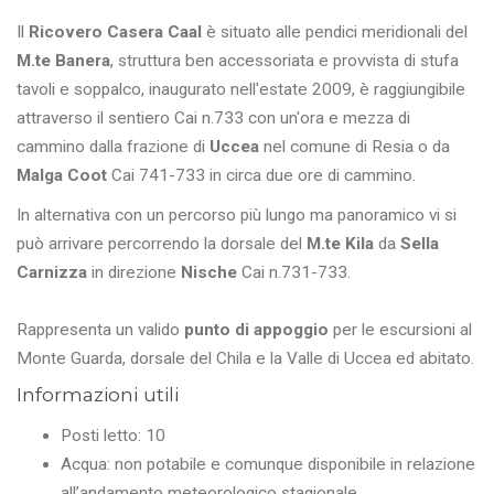
Il
Ricovero Casera Caal
è situato alle pendici meridionali del
M.te Banera
, struttura ben accessoriata e provvista di stufa
tavoli e soppalco, inaugurato nell'estate 2009, è raggiungibile
attraverso il sentiero Cai n.733 con un'ora e mezza di
cammino dalla frazione di
Uccea
nel comune di Resia o da
Malga Coot
Cai 741-733 in circa due ore di cammino.
In alternativa con un percorso più lungo ma panoramico vi si
può arrivare percorrendo la dorsale del
M.te Kila
da
Sella
Carnizza
in direzione
Nische
Cai n.731-733.
Rappresenta un valido
punto di appoggio
per le escursioni al
Monte Guarda, dorsale del Chila e la Valle di Uccea ed abitato.
Informazioni utili
Posti letto: 10
Acqua: non potabile e comunque disponibile in relazione
all’andamento meteorologico stagionale