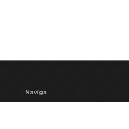
Naviga
Navi
Ente Parco
Mercha
Territorio
Istituzi
Vivi il Parco
Istituzio