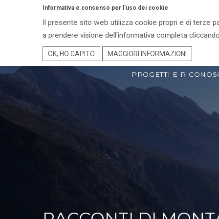
Informativa e consenso per l'uso dei cookie
Il presente sito web utilizza cookie propri e di terze p
ENTE PARCO
TER
a prendere visione dell'informativa completa cliccando
OK, HO CAPITO
MAGGIORI INFORMAZIONI
PROGETTI E RICONOS
RACCONTI DI MON