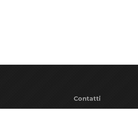
ga
Contatti
ndising
+39 0433 53534
onale
info@parcoprealpigiuli
ni