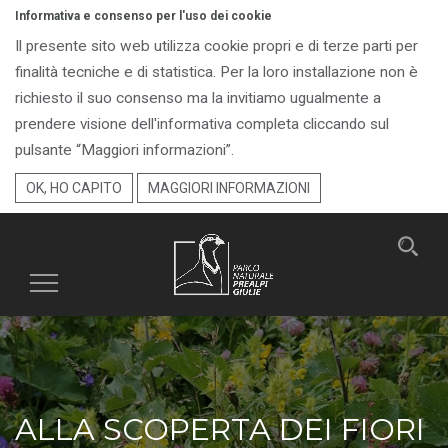
Informativa e consenso per l'uso dei cookie
Il presente sito web utilizza cookie propri e di terze parti per
finalità tecniche e di statistica. Per la loro installazione non è
richiesto il suo consenso ma la invitiamo ugualmente a
prendere visione dell'informativa completa cliccando sul
pulsante “Maggiori informazioni”.
OK, HO CAPITO
MAGGIORI INFORMAZIONI
Toggle
navigation
ALLA SCOPERTA DEI FIORI